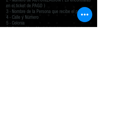
en el ticket de PAGO )
3 - Nombre de la Persona que recibe el paquete
4 - Calle y Número
5 - Colonia
6 - Delegación y Municipio (si hay donde vives)
7 - Estado
8 - Código Postal
9 - Telefono
NOTA: Debes de mandar los datos completos para
poder enviar de manera rápida tu paquete
UNA VEZ RECIBIDOS TUS
DATOS TE MANDAREMOS UN
MAIL DE CONFIRMACIÓN con
TU CÓDIGO de RASTREO
Esperamos tu
SHABO!
Compra