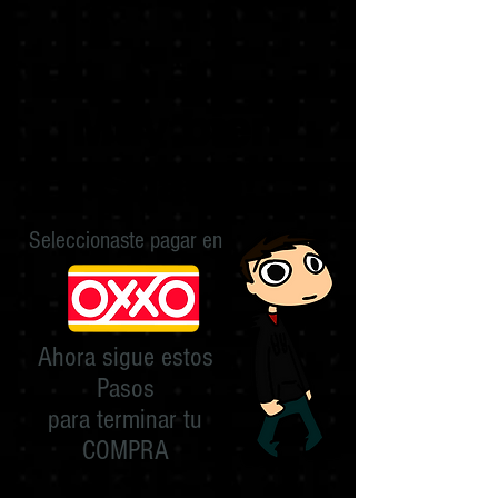
Muy bien
Shabo!
Seleccionaste pagar en
Ahora sigue estos
Pasos
para terminar tu
COMPRA