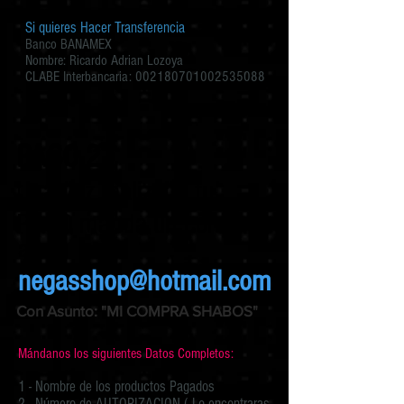
Si quieres Hacer Transferencia
Banco BANAMEX
Nombre: Ricardo Adrian Lozoya
CLABE Interbancaria: 002180701002535088
PASO 2
Una vez realizado tu
PAGO manda un correo
a:
negasshop@hotmail.com
Con Asunto: "MI COMPRA SHABOS"
Mándanos los siguientes Datos Completos:
1 - Nombre de los productos Pagados
2 - Número de AUTORIZACION ( Lo encontraras