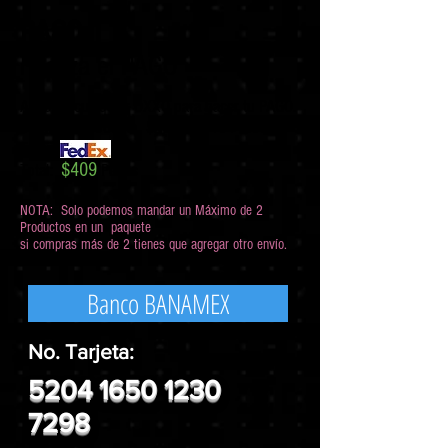
PASO 1
Realiza el PAGO
Acude a cualquier OXXO para hacer tu PAGO.
Costo del Producto $299 + $110 Pesos de
Envío
$
409
Total:
Pesos
NOTA: Solo podemos mandar un Máximo de 2
Productos en un paquete
si compras más de 2 tienes que agregar otro envío.
Banco BANAMEX
No. Tarjeta:
5204 1650 1230
7298